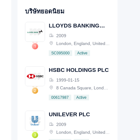
บริษัทยอดนิยม
LLOYDS BANKING
GROUP PLC
2009
London, England, United Kingdom
Active
SC095000
HSBC HOLDINGS PLC
1999-01-15
8 Canada Square, London, E14 5HQ, United Kingdom
Active
00617987
UNILEVER PLC
2009
London, England, United Kingdom