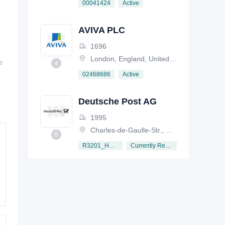
Active
00041424
AVIVA PLC
1696
London, England, United Kingdom
ง
Active
02468686
Deutsche Post AG
1995
Charles-de-Gaulle-Str., Germany
Currently Registered
R3201_HRB6792