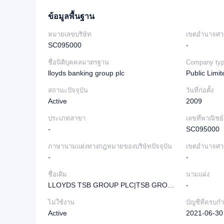
ข้อมูลพื้นฐาน
หมายเลขบริษัท
เขตอำนาจศา
SC095000
-
ชื่อนิติบุคคลมาตรฐาน
Company ty
lloyds banking group plc
Public Lim
สถานะปัจจุบัน
วันที่ก่อตั้ง
Active
2009
ประเภทสาขา
เลขที่พาณิชย์
-
SC095000
ภาษานามแฝงทางกฎหมายของบริษัทปัจจุบัน
เขตอำนาจศา
-
-
ชื่อเดิม
นามแฝง
LLOYDS TSB GROUP PLC|TSB GROUP PUBLIC LIMITED COMPANY
-
ไม่ใช้งาน
บัญชีที่ครบก
Active
2021-06-30