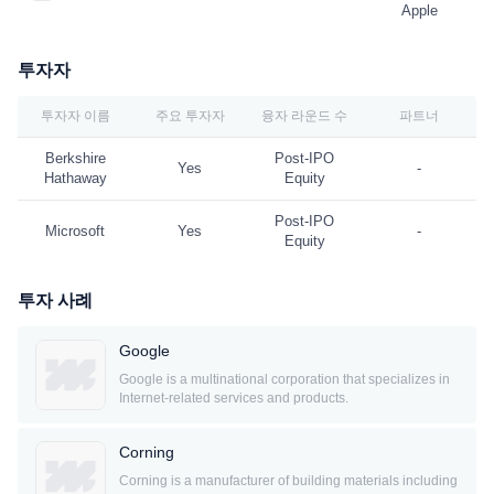
Apple
투자자
투자자 이름
주요 투자자
융자 라운드 수
파트너
Berkshire
Post-IPO
Yes
-
Hathaway
Equity
Post-IPO
Microsoft
Yes
-
Equity
투자 사례
Google
Google is a multinational corporation that specializes in
Internet-related services and products.
Corning
Corning is a manufacturer of building materials including