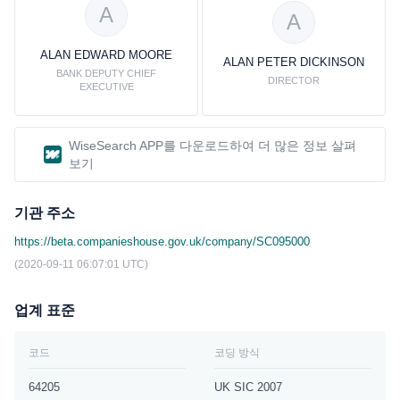
A
A
ALAN EDWARD MOORE
ALAN PETER DICKINSON
BANK DEPUTY CHIEF
DIRECTOR
EXECUTIVE
WiseSearch APP를 다운로드하여 더 많은 정보 살펴
보기
기관 주소
https://beta.companieshouse.gov.uk/company/SC095000
(2020-09-11 06:07:01 UTC)
업계 표준
코드
코딩 방식
64205
UK SIC 2007