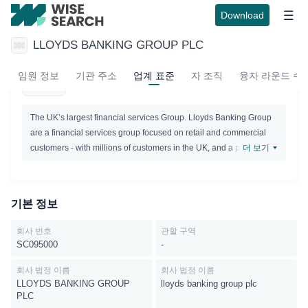
Download
LLOYDS BANKING GROUP PLC
LLOYDS BANKING GROUP PLC
보
임원 정보
기관 주소
업계 표준
자 조직
융자 라운드 수
Active
The UK’s largest financial services Group. Lloyds Banking Group
are a financial services group focused on retail and commercial
customers - with millions of customers in the UK, and a presence
더 보기
in nearly every community. It is their role to help businesses and
individuals, while making a positive contribution to the
communities in which theyoperate.Lloyds Banking Group has
기본 정보
many household names like Lloyds Bank, Halifax, Bank of
Scotland and Scottish Widows.
회사 번호
관할 구역
SC095000
-
회사 법정 이름
회사 법정 이름
LLOYDS BANKING GROUP
lloyds banking group plc
PLC