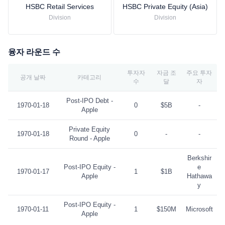
HSBC Retail Services
HSBC Private Equity (Asia)
Division
Division
융자 라운드 수
투자자
자금 조
주요 투자
공개 날짜
카테고리
수
달
자
Post-IPO Debt -
1970-01-18
0
$5B
-
Apple
Private Equity
1970-01-18
0
-
-
Round - Apple
Berkshir
Post-IPO Equity -
e
1970-01-17
1
$1B
Apple
Hathawa
y
Post-IPO Equity -
1970-01-11
1
$150M
Microsoft
Apple