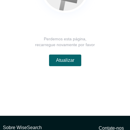
Perdemos esta página,
recarregue novamente por favor
Atualizar
Sobre WiseSearch
Contate-nos