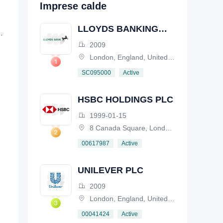
Imprese calde
LLOYDS BANKING
P INCORPORATED
GROUP PLC
2009
London, England, United Kingdom
Active
SC095000
HSBC HOLDINGS PLC
1999-01-15
8 Canada Square, London, E14 5HQ, United Kingdom
Active
00617987
UNILEVER PLC
2009
London, England, United Kingdom
Active
00041424