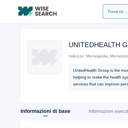
Trova compagnia
UNITEDHEALTH 
Indirizzo:
Minneapolis, Minnesota
UnitedHealth Group is the most
helping to make the health sy
services that can improve pers
information and technology un
structured system of health be
Informazioni di base
Informazioni esecut