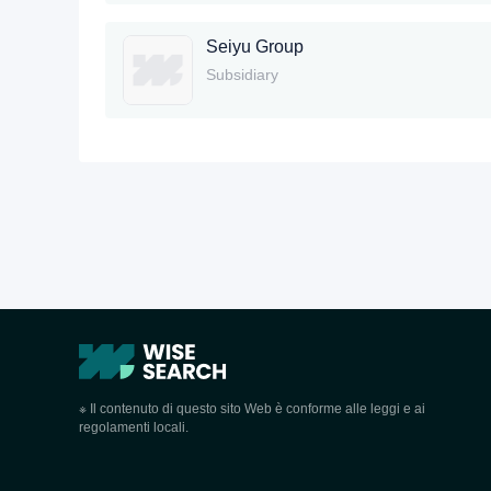
Seiyu Group
Subsidiary
※ Il contenuto di questo sito Web è conforme alle leggi e ai
regolamenti locali.