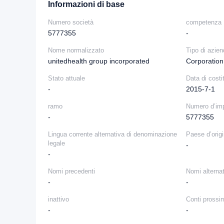
Informazioni di base
Numero società
competenza
5777355
-
Nome normalizzato
Tipo di azie
unitedhealth group incorporated
Corporation
Stato attuale
Data di costi
-
2015-7-1
ramo
Numero d’im
-
5777355
Lingua corrente alternativa di denominazione
Paese d’orig
legale
-
-
Nomi precedenti
Nomi alternat
-
-
inattivo
Conti prossi
-
-