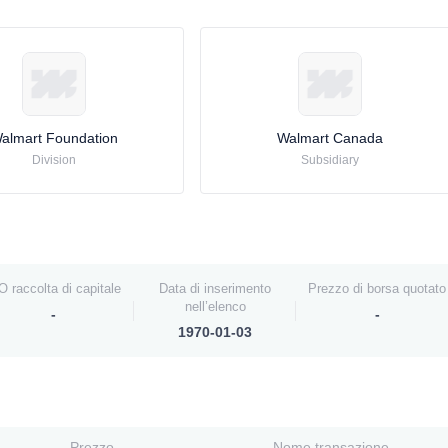
almart Foundation
Walmart Canada
Division
Subsidiary
O raccolta di capitale
Data di inserimento
Prezzo di borsa quotato
nell’elenco
-
-
1970-01-03
Prezzo
Nome transazione