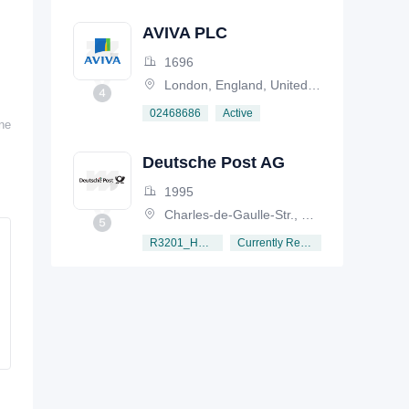
AVIVA PLC
1696
London, England, United Kingdom
Active
02468686
ine
Deutsche Post AG
1995
Charles-de-Gaulle-Str., Germany
Currently Registered
R3201_HRB6792