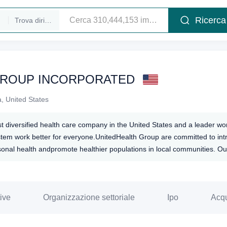
Ricerca
Trova dirigenti
GROUP INCORPORATED
, United States
 diversified health care company in the United States and a leader worl
stem work better for everyone.UnitedHealth Group are committed to in
onal health andpromote healthier populations in local communities. Our c
iquely enable us to meet the evolving needs of a changing health care
nefits and UnitedHealth Group help build a stronger, higher quality heal
ive
Organizzazione settoriale
Ipo
Acqu