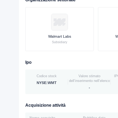
Walmart Labs
W
Subsidiary
Ipo
Codice stock
Valore stimato
IP
dell’inserimento nell’elenco
NYSE:WMT
-
Acquisizione attività
Nome acquisito
Pubblica data