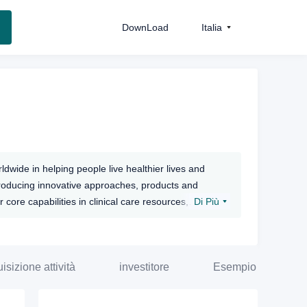
DownLoad
Italia
dwide in helping people live healthier lives and
troducing innovative approaches, products and
ore capabilities in clinical care resources,
Di Più
 environment as millions more Americans enter a
th system that is sustainable for the long term.
isizione attività
investitore
Esempio di investi