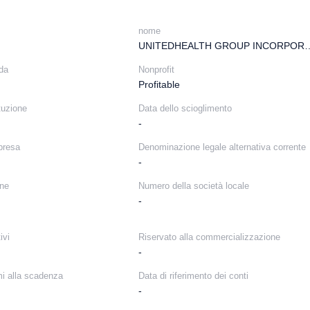
nome
UNITEDHEALTH GROU
nda
Nonprofit
Profitable
tuzione
Data dello scioglimento
-
presa
Denominazione legale alternativa corrente
-
ine
Numero della società locale
-
ivi
Riservato alla commercializzazione
-
mi alla scadenza
Data di riferimento dei conti
-