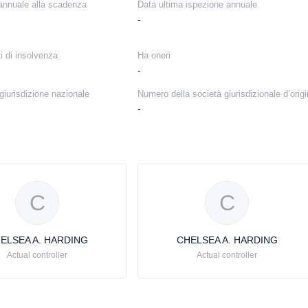
nnuale alla scadenza
Data ultima ispezione annuale
-
i di insolvenza
Ha oneri
-
giurisdizione nazionale
Numero della società giurisdizionale d’orig
-
C
C
ELSEA A. HARDING
CHELSEA A. HARDING
Actual controller
Actual controller