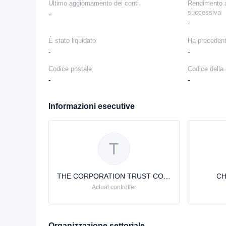
Ultimo aggiornamento dei conti
Rendimento a
successiva
-
-
È stato liquidato
Ha precedent
-
-
Codice postale
Codice della 
-
-
Informazioni esecutive
T
THE CORPORATION TRUST COMPANY
CH
Actual controller
Organizzazione settoriale