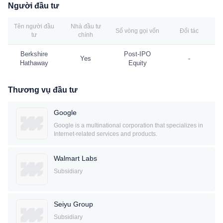
Người đầu tư
Tên người đầu
Nhà đầu tư
Số vòng gọi vốn
Đối tác
tư
chính
Berkshire
Post-IPO
Yes
-
Hathaway
Equity
Thương vụ đầu tư
Google
Google is a multinational corporation that specializes in
Internet-related services and products.
Walmart Labs
Subsidiary
Seiyu Group
Subsidiary