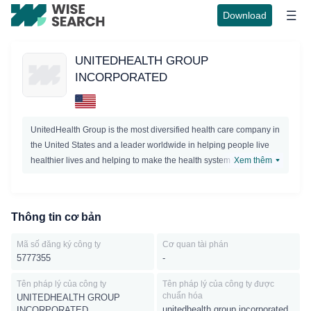
Download
UNITEDHEALTH GROUP
INCORPORATED
UnitedHealth Group is the most diversified health care company in
the United States and a leader worldwide in helping people live
healthier lives and helping to make the health system work better
Xem thêm
for everyone.UnitedHealth Group are committed to introducing
innovative approaches, products and services that can improve
personal health andpromote healthier populations in local
Thông tin cơ bản
communities. Our core capabilities in clinical care resources,
information and technology uniquely enable us to meet the
Mã số đăng ký công ty
Cơ quan tài phán
evolving needs of a changing health care environment as millions
5777355
-
more Americans enter a structured system of health benefits and
UnitedHealth Group help build a stronger, higher quality health
Tên pháp lý của công ty
Tên pháp lý của công ty được
chuẩn hóa
UNITEDHEALTH GROUP
system that is sustainable for the long term.
unitedhealth group incorporated
INCORPORATED