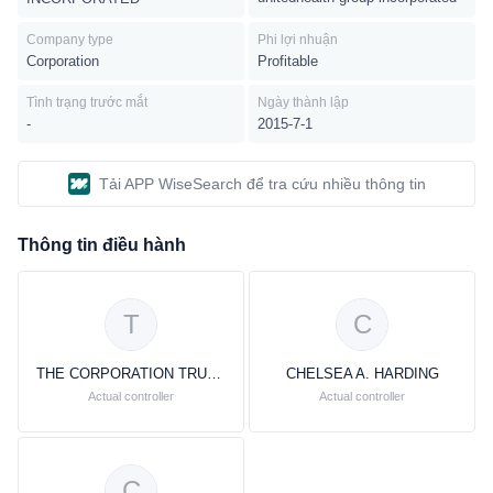
Company type
Phi lợi nhuận
Corporation
Profitable
Tình trạng trước mắt
Ngày thành lập
-
2015-7-1
Tải APP WiseSearch để tra cứu nhiều thông tin
Thông tin điều hành
T
C
THE CORPORATION TRUST COMPANY
CHELSEA A. HARDING
Actual controller
Actual controller
C