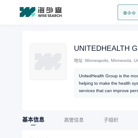
查企业
UNITEDHEALTH 
地址:
Minneapolis, Minnesota, Un
UnitedHealth Group is the most
helping to make the health sy
services that can improve pers
information and technology un
structured system of health be
基本信息
高管信息
子组织