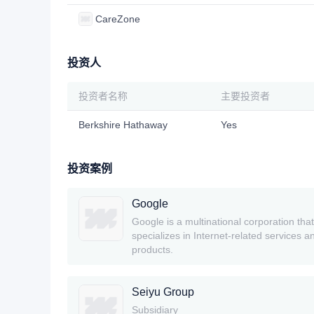
CareZone
投资人
投资者名称
主要投资者
Berkshire Hathaway
Yes
投资案例
Google
Google is a multinational corporation that
specializes in Internet-related services a
products.
Seiyu Group
Subsidiary