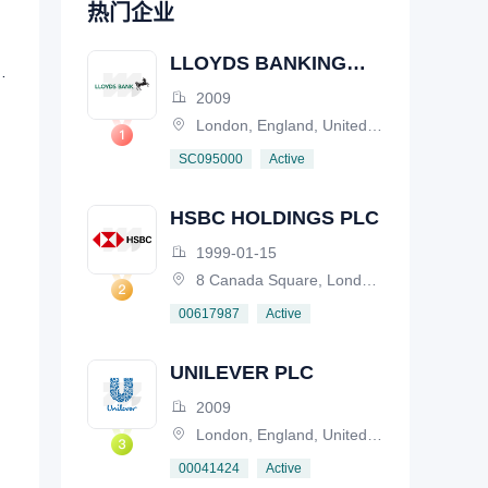
热门企业
LLOYDS BANKING
P INCORPORATED
GROUP PLC
2009
London, England, United Kingdom
Active
SC095000
HSBC HOLDINGS PLC
1999-01-15
8 Canada Square, London, E14 5HQ, United Kingdom
Active
00617987
UNILEVER PLC
2009
London, England, United Kingdom
Active
00041424