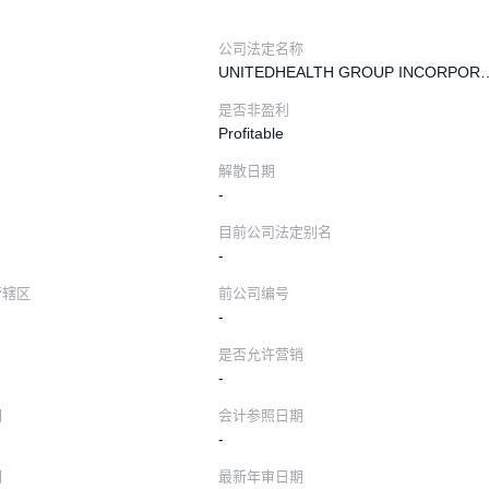
公司法定名称
UNITEDHEALTH GROU
是否非盈利
Profitable
解散日期
-
目前公司法定别名
-
管辖区
前公司编号
-
是否允许营销
-
期
会计参照日期
-
期
最新年审日期