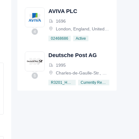
AVIVA PLC
1696
London, England, United Kingdom
Active
02468686
Deutsche Post AG
1995
Charles-de-Gaulle-Str., Germany
Currently Registered
R3201_HRB6792