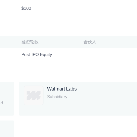
$100
融资轮数
合伙人
Post-IPO Equity
-
Walmart Labs
Subsidiary
nd