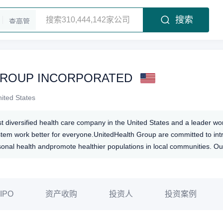
搜索
查高管
GROUP INCORPORATED
ited States
 diversified health care company in the United States and a leader worl
stem work better for everyone.UnitedHealth Group are committed to in
onal health andpromote healthier populations in local communities. Our c
iquely enable us to meet the evolving needs of a changing health care
nefits and UnitedHealth Group help build a stronger, higher quality heal
IPO
资产收购
投资人
投资案例