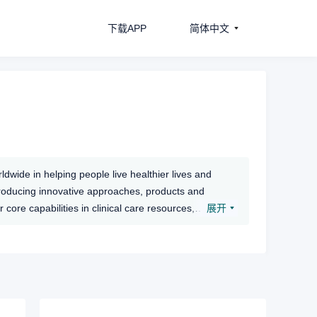
下载APP
简体中文
dwide in helping people live healthier lives and
troducing innovative approaches, products and
ore capabilities in clinical care resources,
展开
 environment as millions more Americans enter a
th system that is sustainable for the long term.