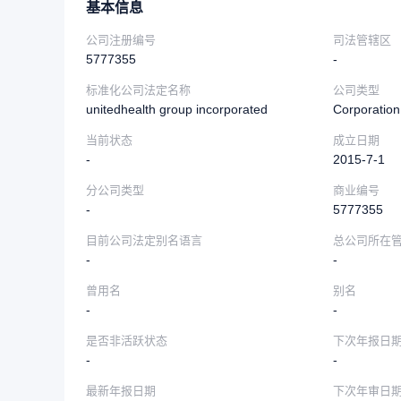
基本信息
公司注册编号
司法管辖区
5777355
-
标准化公司法定名称
公司类型
unitedhealth group incorporated
Corporation
当前状态
成立日期
-
2015-7-1
分公司类型
商业编号
-
5777355
目前公司法定别名语言
总公司所在
-
-
曾用名
别名
-
-
是否非活跃状态
下次年报日
-
-
最新年报日期
下次年审日