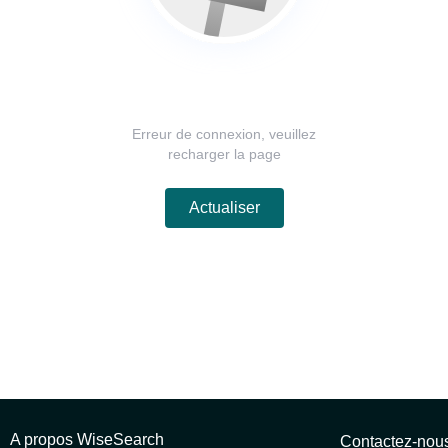
Erreur de connexion, veuillez
recharger la page
Actualiser
A propos WiseSearch
Contactez-nou