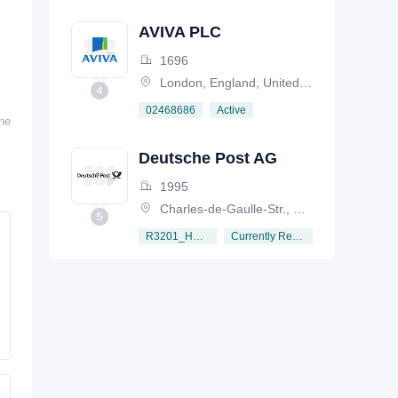
AVIVA PLC
1696
London, England, United Kingdom
Active
02468686
ine
Deutsche Post AG
1995
Charles-de-Gaulle-Str., Germany
Currently Registered
R3201_HRB6792