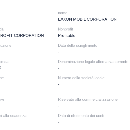
nome
EXXON MOBIL CORPORATION
nda
Nonprofit
PROFIT CORPORATION
Profitable
tuzione
Data dello scioglimento
-
presa
Denominazione legale alternativa corrente
6
-
ine
Numero della società locale
-
ivi
Riservato alla commercializzazione
-
mi alla scadenza
Data di riferimento dei conti
-