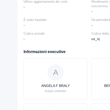
Ultimo aggiornamento dei conti
Rendimento a
successiva
-
-
È stato liquidato
Ha precedent
-
-
Codice postale
Codice della 
-
us_nj
Informazioni esecutive
A
ANGELA F BRALY
BE
Actual controller