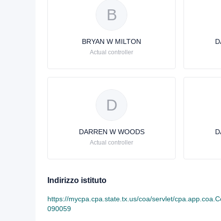
B
BRYAN W MILTON
D
Actual controller
D
DARREN W WOODS
D
Actual controller
Indirizzo istituto
https://mycpa.cpa.state.tx.us/coa/servlet/cpa.app.
090059