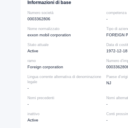
Informazioni di base
Numero società
competenza
0003362806
-
Nome normalizzato
Tipo di azie
exxon mobil corporation
FOREIGN 
Stato attuale
Data di costi
Active
1972-12-18
ramo
Numero d’im
Foreign corporation
000336280
Lingua corrente alternativa di denominazione
Paese d’orig
legale
NJ
-
Nomi precedenti
Nomi alternat
-
-
inattivo
Conti prossi
Active
-