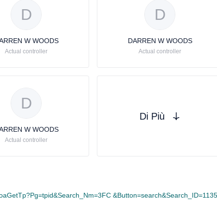
D
D
ARREN W WOODS
DARREN W WOODS
Actual controller
Actual controller
D
Di Più
ARREN W WOODS
Actual controller
coa.CoaGetTp?Pg=tpid&Search_Nm=3FC &Button=search&Search_ID=113