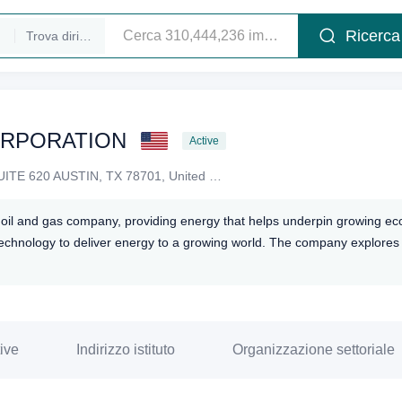
Ricerca
Trova dirigenti
ORPORATION
Active
211 E. 7TH STREET SUITE 620 AUSTIN, TX 78701, United States
l oil and gas company, providing energy that helps underpin growing e
technology to deliver energy to a growing world. The company explores f
ive
Indirizzo istituto
Organizzazione settoriale