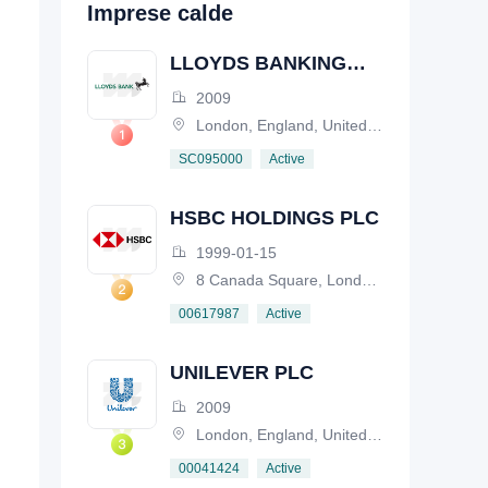
Imprese calde
LLOYDS BANKING
GROUP PLC
2009
London, England, United Kingdom
Active
SC095000
HSBC HOLDINGS PLC
1999-01-15
8 Canada Square, London, E14 5HQ, United Kingdom
Active
00617987
UNILEVER PLC
2009
London, England, United Kingdom
Active
00041424