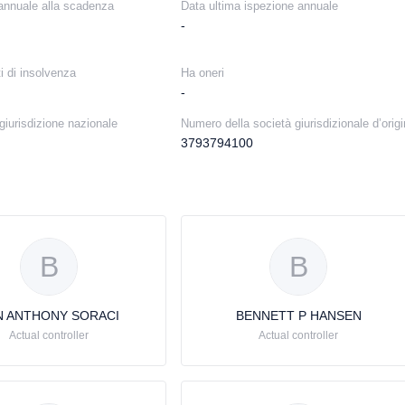
nnuale alla scadenza
Data ultima ispezione annuale
-
i di insolvenza
Ha oneri
-
giurisdizione nazionale
Numero della società giurisdizionale d’orig
3793794100
B
B
N ANTHONY SORACI
BENNETT P HANSEN
Actual controller
Actual controller