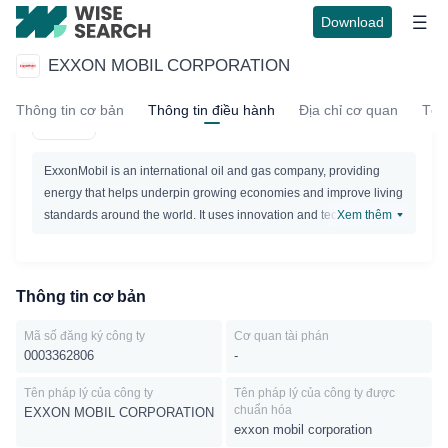
Download
EXXON MOBIL CORPORATION
EXXON MOBIL CORPORATION
Thông tin cơ bản
Thông tin điều hành
Địa chỉ cơ quan
Tổ 
Active
ExxonMobil is an international oil and gas company, providing
energy that helps underpin growing economies and improve living
standards around the world. It uses innovation and technology to
Xem thêm
deliver energy to a growing world. The company explores for,
produces, and sells crude oil, natural gas and petroleum products.
Thông tin cơ bản
Mã số đăng ký công ty
Cơ quan tài phán
0003362806
-
Tên pháp lý của công ty
Tên pháp lý của công ty được
chuẩn hóa
EXXON MOBIL CORPORATION
exxon mobil corporation