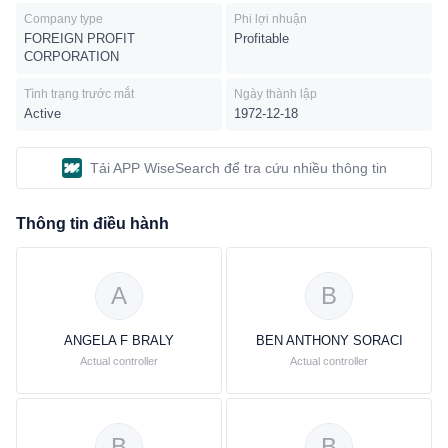
Company type
Phi lợi nhuận
FOREIGN PROFIT
Profitable
CORPORATION
Tình trạng trước mắt
Ngày thành lập
Active
1972-12-18
Tải APP WiseSearch để tra cứu nhiều thông tin
Thông tin điều hành
A
B
ANGELA F BRALY
BEN ANTHONY SORACI
Actual controller
Actual controller
B
B