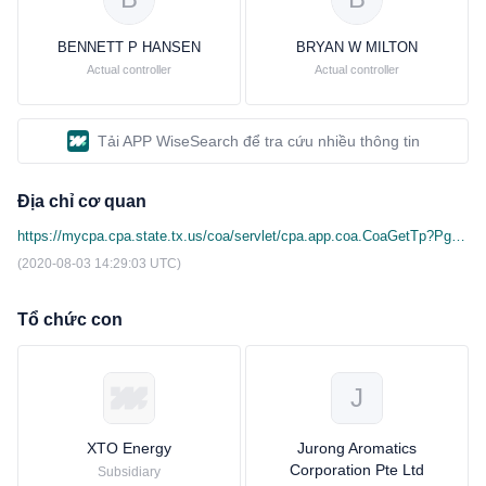
BENNETT P HANSEN
BRYAN W MILTON
Actual controller
Actual controller
Tải APP WiseSearch để tra cứu nhiều thông tin
Địa chỉ cơ quan
https://mycpa.cpa.state.tx.us/coa/servlet/cpa.app.coa.CoaGetTp?Pg=tpid&Search_Nm=3FC &Button=search&Search_ID=11354090059
(2020-08-03 14:29:03 UTC)
Tổ chức con
J
XTO Energy
Jurong Aromatics
Corporation Pte Ltd
Subsidiary