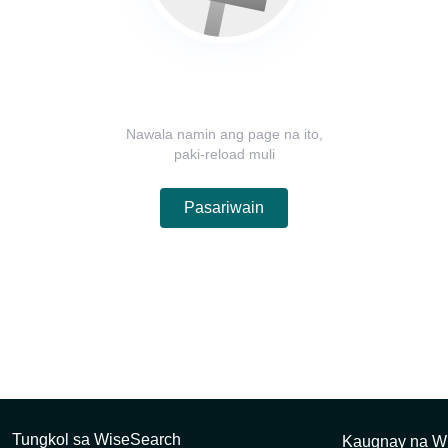
Nawala namin ang page na ito,
paki-reload muli
Pasariwain
Tungkol sa WiseSearch
Kaugnay na Wh