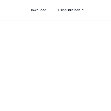
DownLoad
Filippiiniläinen