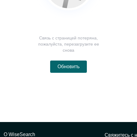
Связь с страницей потеряна,
пожалуйста, перезагрузите ее
снова
Обновить
О WiseSearch
Свяжитесь с 