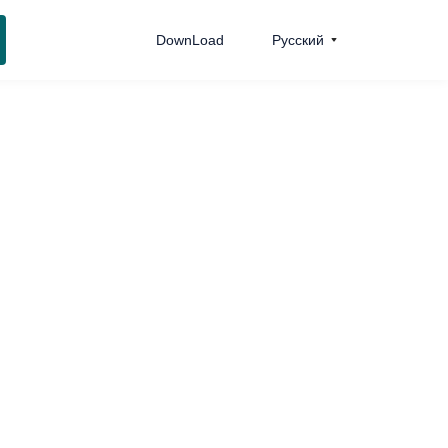
DownLoad
Pусский