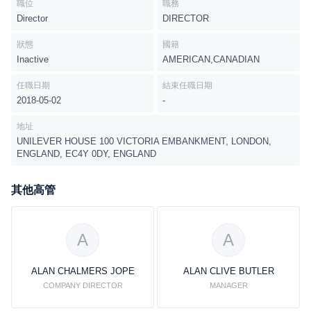
職位
職務
Director
DIRECTOR
狀態
國籍
Inactive
AMERICAN,CANADIAN
任職日期
結束任職日期
2018-05-02
-
地址
UNILEVER HOUSE 100 VICTORIA EMBANKMENT, LONDON,
ENGLAND, EC4Y 0DY, ENGLAND
其他高管
A
A
ALAN CHALMERS JOPE
ALAN CLIVE BUTLER
COMPANY DIRECTOR
MANAGER