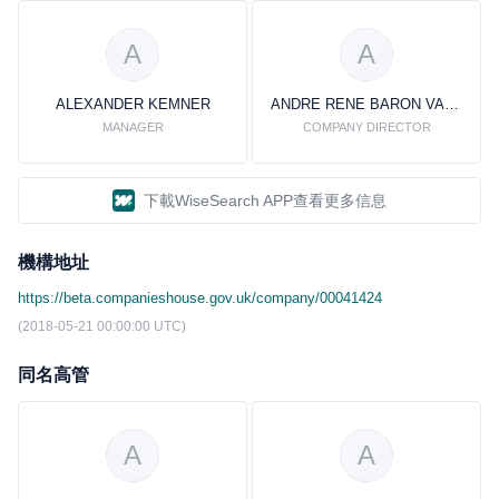
A
A
ALEXANDER KEMNER
ANDRE RENE BARON VAN HEEMSTRA
MANAGER
COMPANY DIRECTOR
下載WiseSearch APP查看更多信息
機構地址
https://beta.companieshouse.gov.uk/company/00041424
(2018-05-21 00:00:00 UTC)
同名高管
A
A