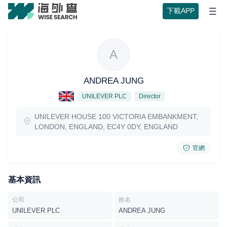
下載APP
A
ANDREA JUNG
UNILEVER PLC
Director
UNILEVER HOUSE 100 VICTORIA EMBANKMENT,
LONDON, ENGLAND, EC4Y 0DY, ENGLAND
官網
基本資訊
公司
姓名
UNILEVER PLC
ANDREA JUNG