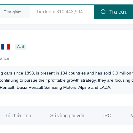
Tra cứu
Tìm giám đốc điều hành
Actif
rance
cars since 1898, is present in 134 countries and has sold 3.9 million 
 continuing to pursue their profitable growth strategy, they are focusin
s: Renault, Dacia,Renault Samsung Motors, Alpine and LADA.
Tổ chức con
Số vòng gọi vốn
IPO
M