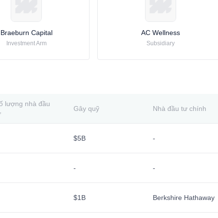
Braeburn Capital
AC Wellness
Investment Arm
Subsidiary
ố lượng nhà đầu
Gây quỹ
Nhà đầu tư chính
ư
$5B
-
-
-
$1B
Berkshire Hathaway