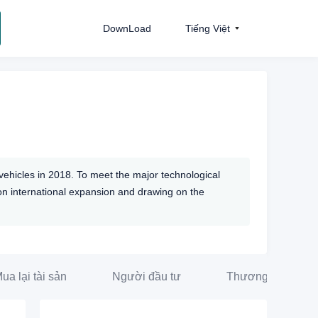
DownLoad
Tiếng Việt
vehicles in 2018. To meet the major technological
g on international expansion and drawing on the
ua lại tài sản
Người đầu tư
Thương vụ đầu t