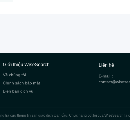
Giới thiệu WiseSearch
Liên hệ
Về chúng tôi
E-mail：
contact@wisese
Chính sách bảo mật
Biên bản dịch vụ
 tra cứu thông tin sàn giao dịch toàn cầu. Chức năng cốt lõi của WiseSearch là c
giá tín dụng và các dịch vụ khác cho các sàn giao dịch trên toàn thế giới.
Thượng Hải ICP số 2024107370