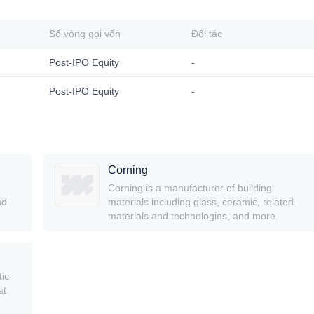
Số vòng gọi vốn
Đối tác
Post-IPO Equity
-
Post-IPO Equity
-
Corning
Corning is a manufacturer of building
nd
materials including glass, ceramic, related
materials and technologies, and more.
tic
st