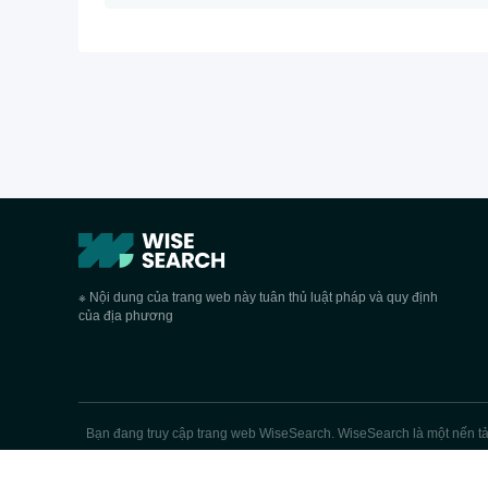
※ Nội dung của trang web này tuân thủ luật pháp và quy định
của địa phương
Bạn đang truy cập trang web WiseSearch. WiseSearch là một nến tảng