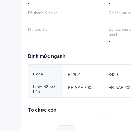
-
-
Đã thanh lý chưa
Có tiền sử p
-
-
Mã bưu điện
Bộ luật của 
chính
-
-
Định mức ngành
Code
6420Z
6420
Lược đồ mã
FR NAF 2008
FR NAF 20
hóa
Tổ chức con