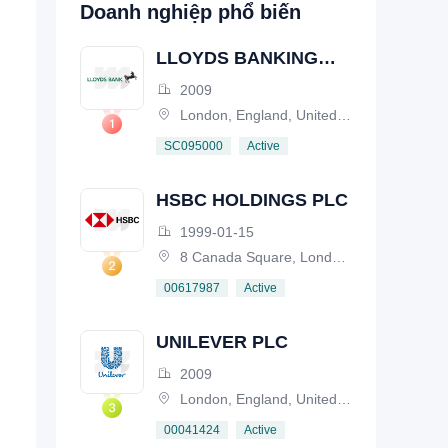
Doanh nghiệp phổ biến
LLOYDS BANKING
GROUP PLC
2009
London, England, United Kingdom
Active
SC095000
HSBC HOLDINGS PLC
1999-01-15
8 Canada Square, London, E14 5HQ, United Kingdom
Active
00617987
UNILEVER PLC
2009
London, England, United Kingdom
Active
00041424