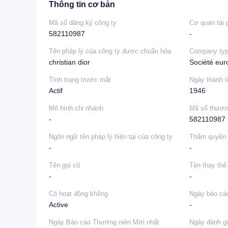
Thông tin cơ bản
Mã số đăng ký công ty
Cơ quan tài 
582110987
-
Tên pháp lý của công ty được chuẩn hóa
Company ty
christian dior
Société eu
Tình trạng trước mắt
Ngày thành l
Actif
1946
Mô hình chi nhánh
Mã số thươn
-
582110987
Ngôn ngữ tên pháp lý hiện tại của công ty
Thẩm quyền 
-
-
Tên gọi cũ
Tên thay thế
-
-
Có hoạt động không
Ngày báo cáo
Active
-
Ngày Báo cáo Thường niên Mới nhất
Ngày đánh gi