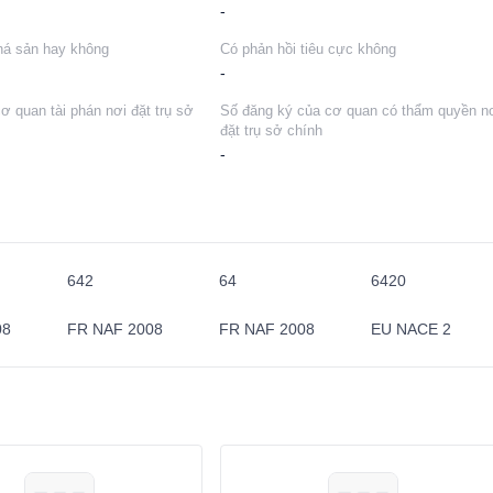
-
há sản hay không
Có phản hồi tiêu cực không
-
cơ quan tài phán nơi đặt trụ sở
Số đăng ký của cơ quan có thẩm quyền n
đặt trụ sở chính
-
642
64
6420
08
FR NAF 2008
FR NAF 2008
EU NACE 2