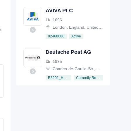
AVIVA PLC
1696
London, England, United Kingdom
ơi
Active
02468686
Deutsche Post AG
1995
Charles-de-Gaulle-Str., Germany
6420
642
642
Currently Registered
R3201_HRB6792
ISIC 4
EU NACE 2
ISIC 4