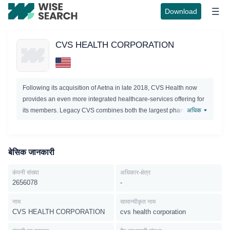
Download
CVS HEALTH CORPORATION
Following its acquisition of Aetna in late 2018, CVS Health now
provides an even more integrated healthcare-services offering for
its members. Legacy CVS combines both the largest pharmacy
अधिक
benefit manager, processing about 2 billion adjusted claims
annually, and a sizable pharmacy operation, including nearly
10,000 retail pharmacy locationsprimarily in the United States.
बेसिक जानकारी
Adding a managed-care organization with about 22 million
medical members gives the company a strong position in the
कंपनी संख्या
अधिकार-क्षेत्र
insurance industry and should help CVS better control overall
2656078
-
healthcare costs for its clients.
नाम
सामान्यीकृत नाम
CVS HEALTH CORPORATION
cvs health corporation