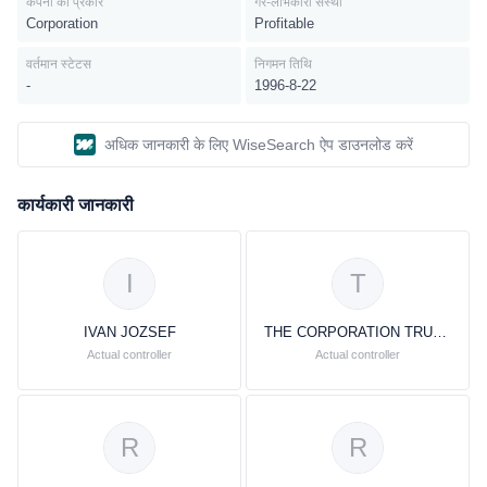
कंपनी का प्रकार
गैर-लाभकारी संस्था
Corporation
Profitable
वर्तमान स्टेटस
निगमन तिथि
-
1996-8-22
अधिक जानकारी के लिए WiseSearch ऐप डाउनलोड करें
कार्यकारी जानकारी
I
T
IVAN JOZSEF
THE CORPORATION TRUST COMPANY
Actual controller
Actual controller
R
R