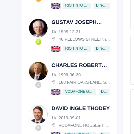
Director
RIO TINTO PLC
GUSTAV JOSEPH
VICTOR NOSSAL
1995-12-21
46 FELLOWS STREET\nKEW, VICTORIA, 3101, AUSTRALIA
Director
RIO TINTO PLC
CHARLES ROBERT
SCHWAB
1999-06-30
188 FAIR OAKS LANE, SHIV RAFHEL, CALIFORNIA, 94903, USA
Director
VODAFONE GROUP PUBLIC LIMITED COMPANY
DAVID INGLE THODEY
2019-09-01
VODAFONE HOUSE\nTHE CONNECTION, NEWBURY, BERKSHIRE, RG14 2FN