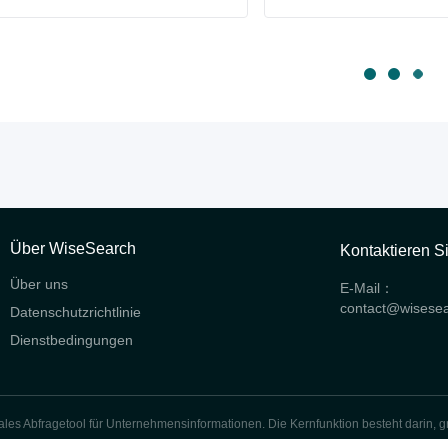
Über WiseSearch
Kontaktieren S
Über uns
E-Mail：
contact@wisese
Datenschutzrichtlinie
Dienstbedingungen
les Abfragetool für Unternehmensinformationen. Die Kernfunktion besteht darin, 