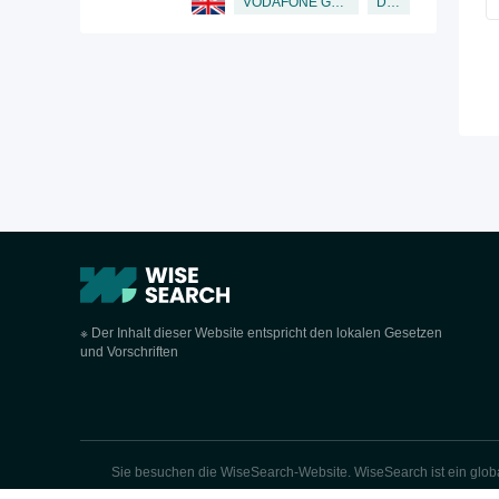
Director
VODAFONE GROUP PUBLIC LIMITED COMPANY
※ Der Inhalt dieser Website entspricht den lokalen Gesetzen
und Vorschriften
Sie besuchen die WiseSearch-Website. WiseSearch ist ein globa