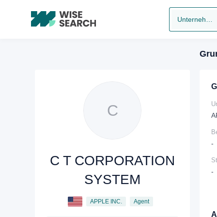
Unternehmen suchen
Gru
G
U
C
A
B
-
C T CORPORATION
S
-
SYSTEM
APPLE INC.
Agent
A