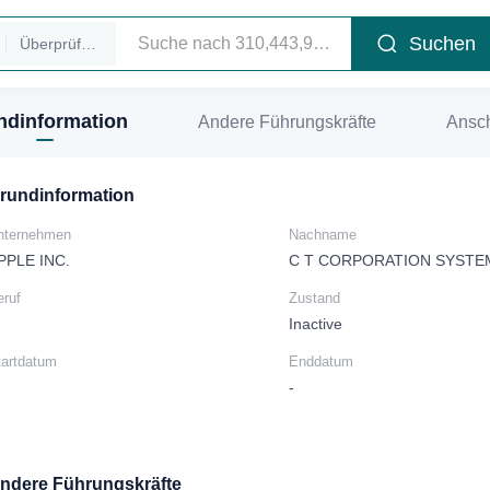
Suchen
Überprüfen Sie die Führungskräfte
ndinformation
Andere Führungskräfte
Ansch
rundinformation
nternehmen
Nachname
PPLE INC.
C T CORPORATION SYSTE
eruf
Zustand
Inactive
tartdatum
Enddatum
-
ndere Führungskräfte