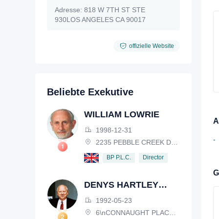
Adresse:
818 W 7TH ST STE
930LOS ANGELES CA 90017
offizielle Website
Beliebte Exekutive
WILLIAM LOWRIE
A
1998-12-31
-
2235 PEBBLE CREEK DRIVE, LISLE, ILLINOIS, IL 60532, USA
Director
BP P.L.C.
G
DENYS HARTLEY
HENDERSON
1992-05-23
6\nCONNAUGHT PLACE, LONDON, W2 2EZ