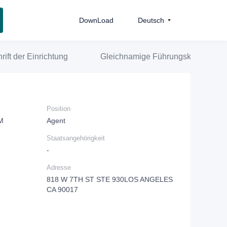
DownLoad
Deutsch
rift der Einrichtung
Gleichnamige Führungskraft
Position
M
Agent
Staatsangehörigkeit
-
Adresse
818 W 7TH ST STE 930LOS ANGELES
CA 90017