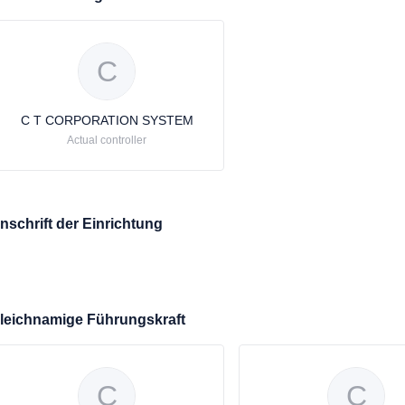
C
C T CORPORATION SYSTEM
Actual controller
nschrift der Einrichtung
leichnamige Führungskraft
C
C