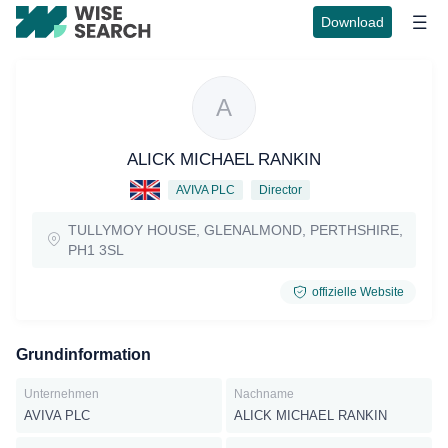
Download
A
ALICK MICHAEL RANKIN
AVIVA PLC
Director
TULLYMOY HOUSE, GLENALMOND, PERTHSHIRE,
PH1 3SL
offizielle Website
Grundinformation
Unternehmen
Nachname
AVIVA PLC
ALICK MICHAEL RANKIN