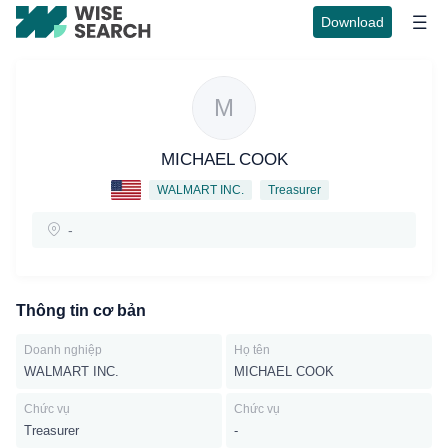
Download
M
MICHAEL COOK
WALMART INC.
Treasurer
-
Thông tin cơ bản
Doanh nghiệp
Họ tên
WALMART INC.
MICHAEL COOK
Chức vụ
Chức vụ
Treasurer
-