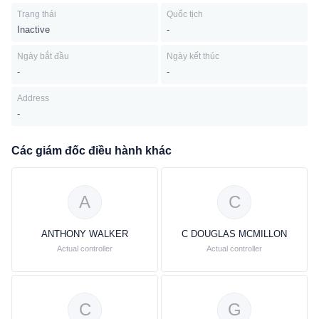
Trạng thái
Quốc tịch
Inactive
-
Ngày bắt đầu
Ngày kết thúc
-
-
Address
-
Các giám đốc điều hành khác
A
C
ANTHONY WALKER
C DOUGLAS MCMILLON
Actual controller
Actual controller
C
G