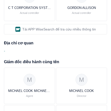
C T CORPORATION SYSTEM
GORDON ALLISON
Actual controller
Actual controller
Tải APP WiseSearch để tra cứu nhiều thông tin
Địa chỉ cơ quan
-
Giám đốc điều hành cùng tên
M
M
MICHAEL COOK MICHAEL COOK
MICHAEL COOK
Agent
Director