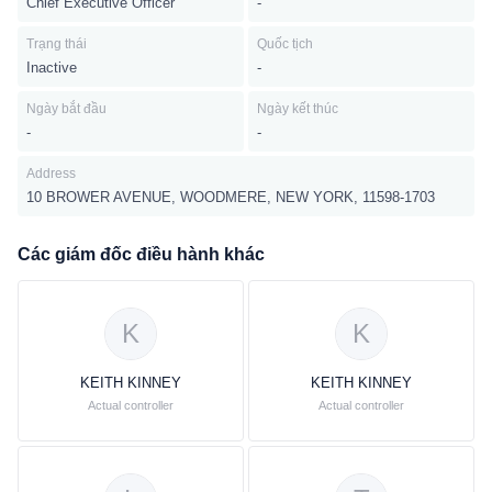
Chief Executive Officer
-
Trạng thái
Quốc tịch
Inactive
-
Ngày bắt đầu
Ngày kết thúc
-
-
Address
10 BROWER AVENUE, WOODMERE, NEW YORK, 11598-1703
Các giám đốc điều hành khác
K
K
KEITH KINNEY
KEITH KINNEY
Actual controller
Actual controller