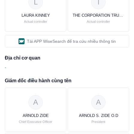
L
T
LAURA KINNEY
THE CORPORATION TRUST COMPANY
Actual controller
Actual controller
Tải APP WiseSearch để tra cứu nhiều thông tin
Địa chỉ cơ quan
-
Giám đốc điều hành cùng tên
A
A
ARNOLD ZIDE
ARNOLD S. ZIDE O.D
Chief Executive Officer
President