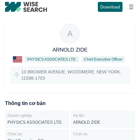
Download
A
ARNOLD ZIDE
PHYSICS ASSOCIATES LTD.
Chief Executive Officer
10 BROWER AVENUE, WOODMERE, NEW YORK,
11598-1703
Thông tin cơ bản
Doanh nghiệp
Họ tên
PHYSICS ASSOCIATES LTD.
ARNOLD ZIDE
Chức vụ
Chức vụ