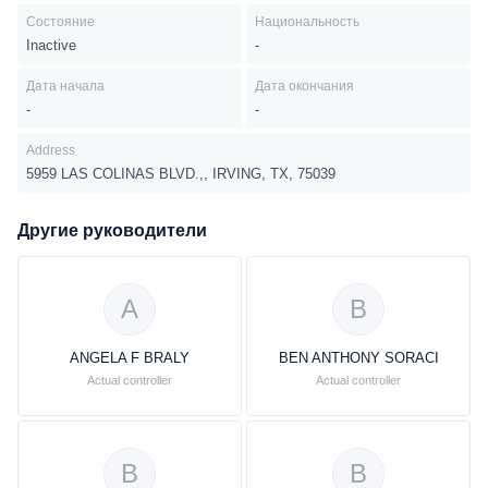
Состояние
Национальность
Inactive
-
Дата начала
Дата окончания
-
-
Address
5959 LAS COLINAS BLVD.,, IRVING, TX, 75039
Другие руководители
A
B
ANGELA F BRALY
BEN ANTHONY SORACI
Actual controller
Actual controller
B
B