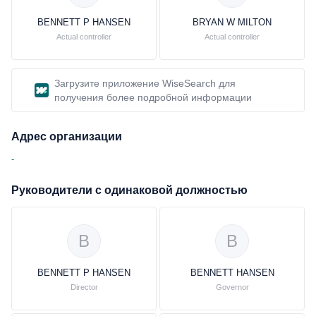
BENNETT P HANSEN
BRYAN W MILTON
Actual controller
Actual controller
Загрузите приложение WiseSearch для
получения более подробной информации
Адрес организации
-
Руководители с одинаковой должностью
B
B
BENNETT P HANSEN
BENNETT HANSEN
Director
Governor