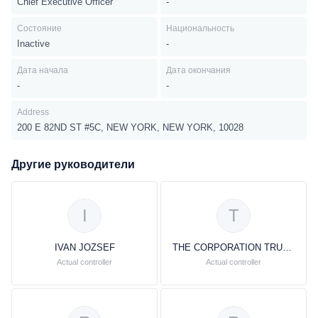
Chief Executive Officer
-
Состояние
Национальность
Inactive
-
Дата начала
Дата окончания
-
-
Address
200 E 82ND ST #5C, NEW YORK, NEW YORK, 10028
Другие руководители
I
T
IVAN JOZSEF
THE CORPORATION TRUST COMPANY
Actual controller
Actual controller