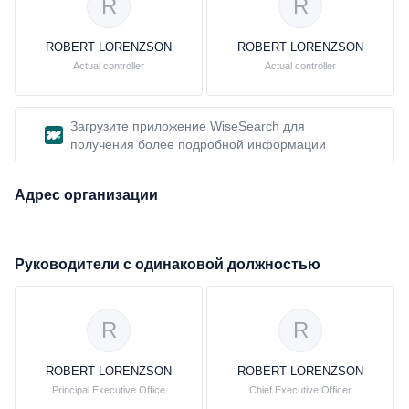
R
R
ROBERT LORENZSON
ROBERT LORENZSON
Actual controller
Actual controller
Загрузите приложение WiseSearch для
получения более подробной информации
Адрес организации
-
Руководители с одинаковой должностью
R
R
ROBERT LORENZSON
ROBERT LORENZSON
Principal Executive Office
Chief Executive Officer