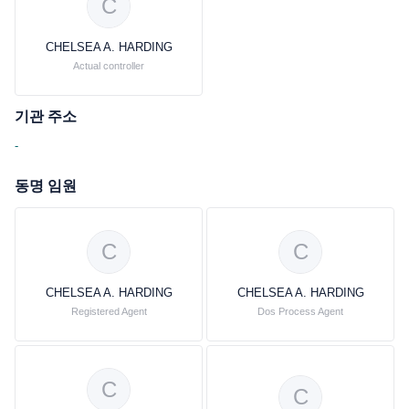
C
CHELSEA A. HARDING
Actual controller
기관 주소
-
동명 임원
C
C
CHELSEA A. HARDING
CHELSEA A. HARDING
Registered Agent
Dos Process Agent
C
C