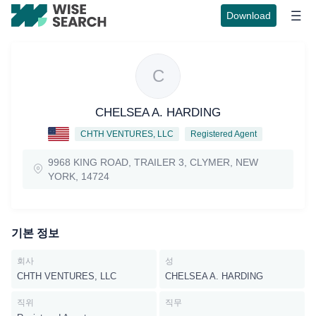
Download
C
CHELSEA A. HARDING
CHTH VENTURES, LLC
Registered Agent
9968 KING ROAD, TRAILER 3, CLYMER, NEW
YORK, 14724
기본 정보
회사
성
CHTH VENTURES, LLC
CHELSEA A. HARDING
직위
직무