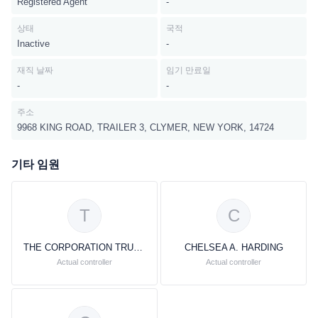
Registered Agent
-
상태
국적
Inactive
-
재직 날짜
임기 만료일
-
-
주소
9968 KING ROAD, TRAILER 3, CLYMER, NEW YORK, 14724
기타 임원
T
C
THE CORPORATION TRUST COMPANY
CHELSEA A. HARDING
Actual controller
Actual controller