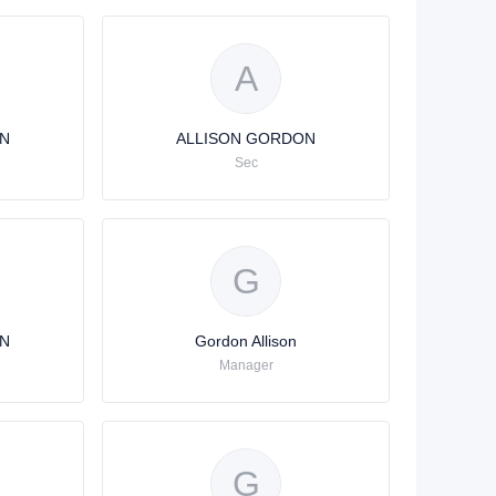
A
N
ALLISON GORDON
Sec
G
N
Gordon Allison
Manager
G