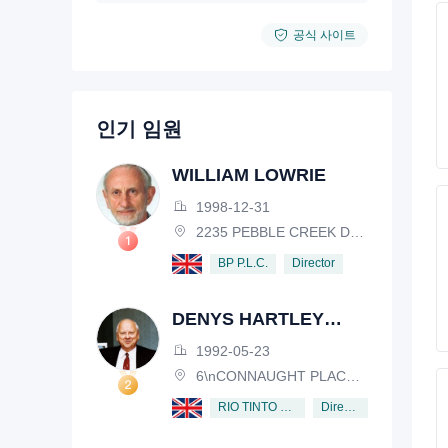
공식 사이트
인기 임원
WILLIAM LOWRIE
1998-12-31
2235 PEBBLE CREEK DRIVE, LISLE, ILLINOIS, IL 60532, USA
Director
BP P.L.C.
DENYS HARTLEY
HENDERSON
1992-05-23
6\nCONNAUGHT PLACE, LONDON, W2 2EZ
Director
RIO TINTO PLC