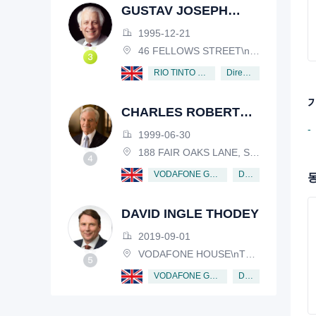
GUSTAV JOSEPH
VICTOR NOSSAL
1995-12-21
46 FELLOWS STREET\nKEW, VICTORIA, 3101, AUSTRALIA
Director
RIO TINTO PLC
CHARLES ROBERT
SCHWAB
-
1999-06-30
188 FAIR OAKS LANE, SHIV RAFHEL, CALIFORNIA, 94903, USA
Director
VODAFONE GROUP PUBLIC LIMITED COMPANY
DAVID INGLE THODEY
2019-09-01
VODAFONE HOUSE\nTHE CONNECTION, NEWBURY, BERKSHIRE, RG14 2FN
Director
VODAFONE GROUP PUBLIC LIMITED COMPANY