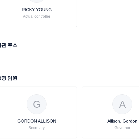
RICKY YOUNG
Actual controller
기관 주소
동명 임원
G
A
GORDON ALLISON
Allison, Gordon
Secretary
Governor