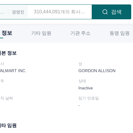
검색
기업 조회하기
경영진
 정보
기타 임원
기관 주소
동명 임원
기본 정보
회사
성
ALMART INC.
GORDON ALLISON
직무
상태
Inactive
직 날짜
임기 만료일
-
기타 임원