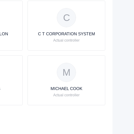
C
LON
C T CORPORATION SYSTEM
Actual controller
M
S
MICHAEL COOK
Actual controller