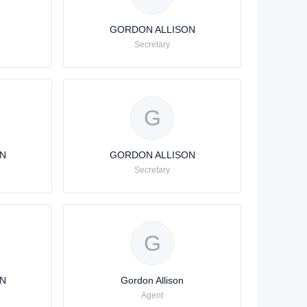
GORDON ALLISON
Secretary
G
N
GORDON ALLISON
Secretary
G
N
Gordon Allison
Agent