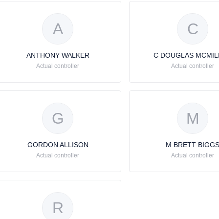
A
C
ANTHONY WALKER
C DOUGLAS MCMIL
Actual controller
Actual controller
G
M
GORDON ALLISON
M BRETT BIGG
Actual controller
Actual controller
R