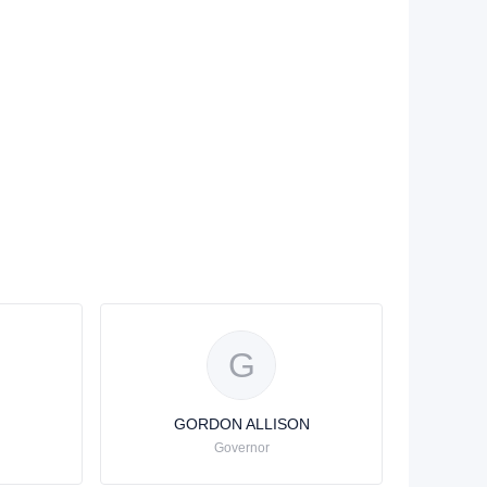
G
GORDON ALLISON
Governor