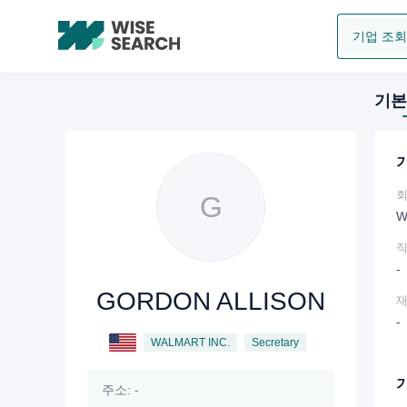
기본
G
W
-
GORDON ALLISON
재
-
WALMART INC.
Secretary
주소:
-