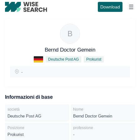
Download
B
Bernd Doctor Gemein
Deutsche Post AG
Prokurist
-
Informazioni di base
società
Nome
Deutsche Post AG
Bernd Doctor Gemein
Posizione
professione
Prokurist
-