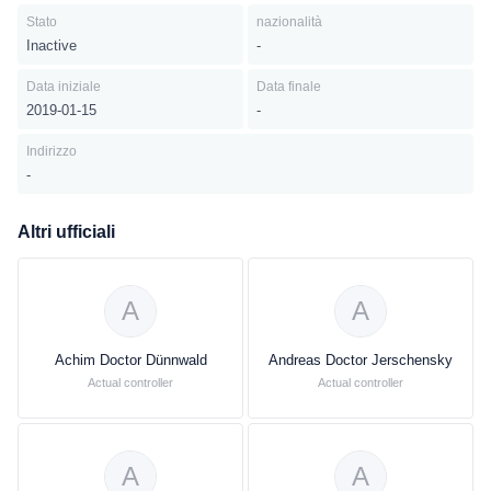
Stato
nazionalità
Inactive
-
Data iniziale
Data finale
2019-01-15
-
Indirizzo
-
Altri ufficiali
A
A
Achim Doctor Dünnwald
Andreas Doctor Jerschensky
Actual controller
Actual controller
A
A