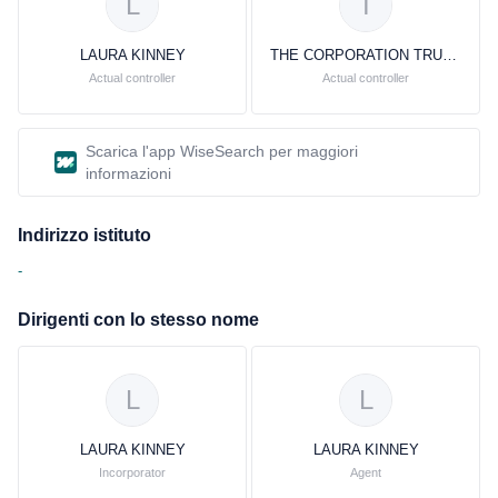
L
T
LAURA KINNEY
THE CORPORATION TRUST COMPANY
Actual controller
Actual controller
Scarica l'app WiseSearch per maggiori
informazioni
Indirizzo istituto
-
Dirigenti con lo stesso nome
L
L
LAURA KINNEY
LAURA KINNEY
Incorporator
Agent