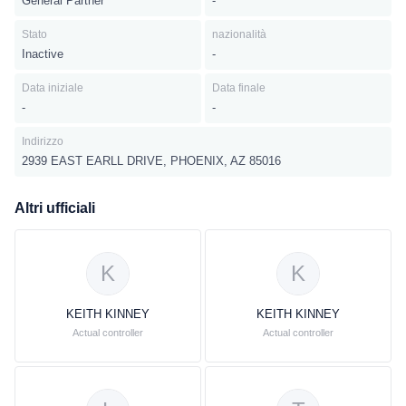
General Partner
-
Stato
nazionalità
Inactive
-
Data iniziale
Data finale
-
-
Indirizzo
2939 EAST EARLL DRIVE, PHOENIX, AZ 85016
Altri ufficiali
K
K
KEITH KINNEY
KEITH KINNEY
Actual controller
Actual controller