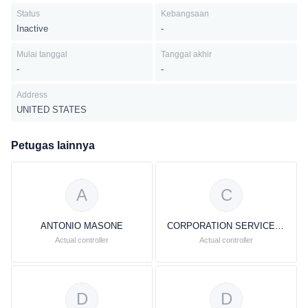
Status
Kebangsaan
Inactive
-
Mulai tanggal
Tanggal akhir
-
-
Address
UNITED STATES
Petugas lainnya
A
C
ANTONIO MASONE
CORPORATION SERVICE COMPANY
Actual controller
Actual controller
D
D