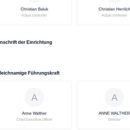
Christian Baluk
Christian Herrlic
Actual controller
Actual controller
nschrift der Einrichtung
leichnamige Führungskraft
A
A
Anne Walther
ANNE WALTHER
Chief Executive Officer
Director