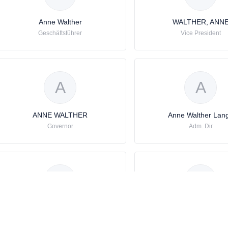
Anne Walther
WALTHER, ANN
Geschäftsführer
Vice President
A
A
ANNE WALTHER
Anne Walther Lan
Governor
Adm. Dir
A
A
Anne Walther Lange
Anne Walther Lan
Bestyrelse
Reel Ejer