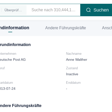
Suchen
Überprüfen Sie die Führungskräfte
ndinformation
Andere Führungskräfte
Ansch
rundinformation
nternehmen
Nachname
eutsche Post AG
Anne Walther
eruf
Zustand
Inactive
tartdatum
Enddatum
013-07-24
-
ndere Führungskräfte