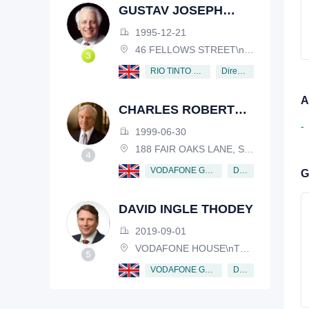
GUSTAV JOSEPH
VICTOR NOSSAL
1995-12-21
46 FELLOWS STREET\nKEW, VICTORIA, 3101, AUSTRALIA
Director
RIO TINTO PLC
A
CHARLES ROBERT
SCHWAB
-
1999-06-30
188 FAIR OAKS LANE, SHIV RAFHEL, CALIFORNIA, 94903, USA
Director
VODAFONE GROUP PUBLIC LIMITED COMPANY
G
DAVID INGLE THODEY
2019-09-01
VODAFONE HOUSE\nTHE CONNECTION, NEWBURY, BERKSHIRE, RG14 2FN
Director
VODAFONE GROUP PUBLIC LIMITED COMPANY