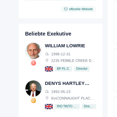
offizielle Website
Beliebte Exekutive
WILLIAM LOWRIE
1998-12-31
2235 PEBBLE CREEK DRIVE, LISLE, ILLINOIS, IL 60532, USA
Director
BP P.L.C.
DENYS HARTLEY
HENDERSON
1992-05-23
6\nCONNAUGHT PLACE, LONDON, W2 2EZ
Director
RIO TINTO PLC