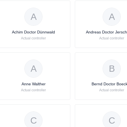
A
A
Achim Doctor Dünnwald
Andreas Doctor Jersc
Actual controller
Actual controller
A
B
Anne Walther
Bernd Doctor Boec
Actual controller
Actual controller
C
C