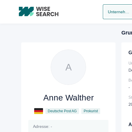
Unternehmen suchen
Gru
G
U
A
D
B
-
Anne Walther
S
2
Deutsche Post AG
Prokurist
A
Adresse:
-