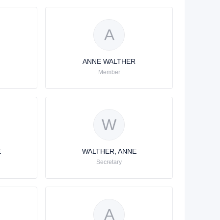
A
ANNE WALTHER
Member
W
E
WALTHER, ANNE
Secretary
A