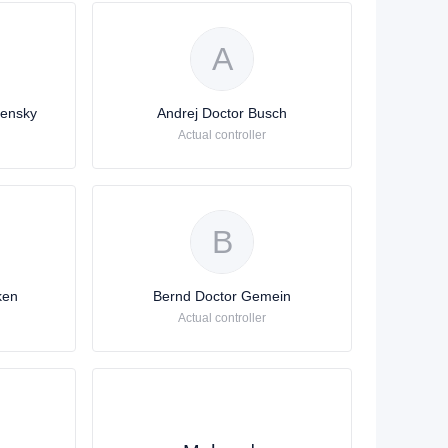
A
hensky
Andrej Doctor Busch
Actual controller
B
ken
Bernd Doctor Gemein
Actual controller